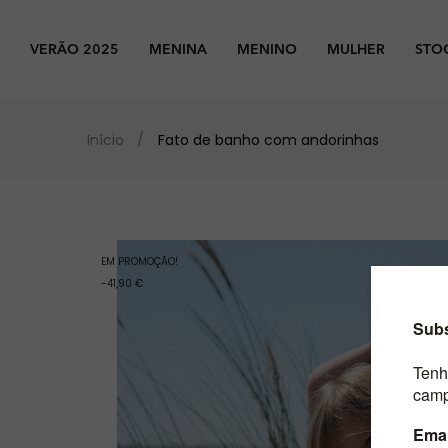
VERÃO 2025
MENINA
MENINO
MULHER
STO
Início
Fato de banho com andorinhas
EM PROMOÇÃO!
-41,90 €