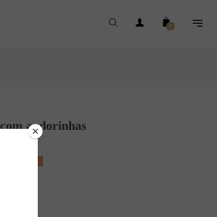
0
o com andorinhas
POUPE 41,90 €
rinhas