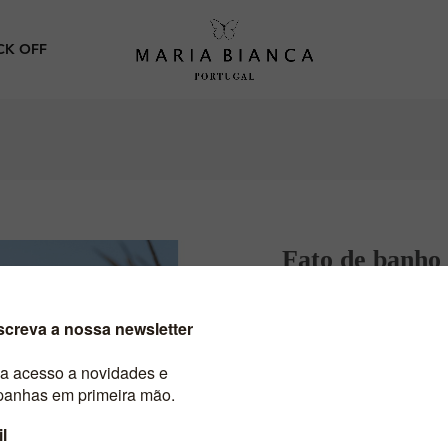
CK OFF
fato de banh
10,00 €
51,90 €
Com IVA
Fato de banho com ando