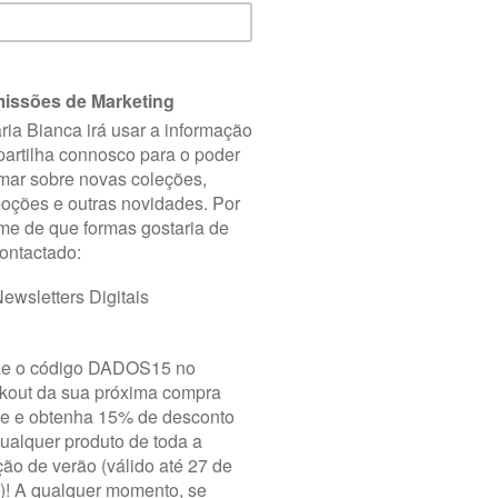
TAMANHO
QUANTIDADE
AD
Guia de Tamanho
ENVIO
Portugal Continent
DEVOLUÇÕES
Dispõe de 14 dia
troca ou devoluçã