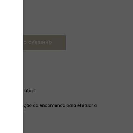
ICIONAR AO CARRINHO
s
al: 1-2 dias úteis
s após a receção da encomenda para efetuar a
o do artigo.